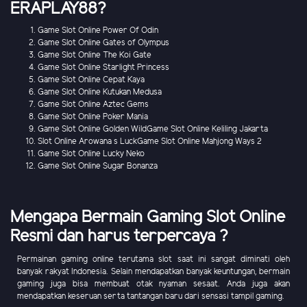
ERAPLAY88?
Game Slot Online Power Of Odin
Game Slot Online Gates of Olympus
Game Slot Online The Koi Gate
Game Slot Online Starlight Princess
Game Slot Online Cepat Kaya
Game Slot Online Kutukan Medusa
Game Slot Online Aztec Gems
Game Slot Online Poker Mania
Game Slot Online Golden WildGame Slot Online Keliling Jakarta
Slot Online Arowana s LuckGame Slot Online Mahjong Ways 2
Game Slot Online Lucky Neko
Game Slot Online Sugar Bonanza
Mengapa Bermain Gaming Slot Online
Resmi dan harus terpercaya ?
Permainan gaming online terutama slot saat ini sangat diminati oleh
banyak rakyat Indonesia. Selain mendapatkan banyak keuntungan, bermain
gaming juga bisa membuat otak nyaman sesaat. Anda juga akan
mendapatkan keseruan serta tantangan baru dari sensasi tampil gaming.