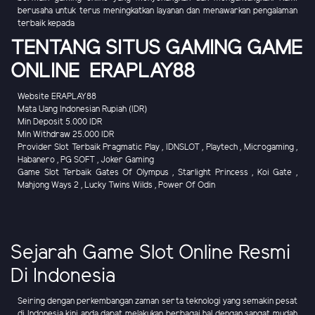
berusaha untuk terus meningkatkan layanan dan menawarkan pengalaman
terbaik kepada
TENTANG SITUS GAMING GAME
ONLINE ERAPLAY88
Website ERAPLAY88
Mata Uang Indonesian Rupiah (IDR)
Min Deposit 5.000 IDR
Min Withdraw 25.000 IDR
Provider Slot Terbaik Pragmatic Play , IDNSLOT , Playtech , Microgaming ,
Habanero , PG SOFT , Joker Gaming
Game Slot Terbaik Gates Of Olympus , Starlight Princess , Koi Gate ,
Mahjong Ways 2 , Lucky Twins Wilds , Power Of Odin
Sejarah Game Slot Online Resmi
Di Indonesia
Seiring dengan perkembangan zaman serta teknologi yang semakin pesat
di Indonesia kini anda dapat melakukan berbagai hal dengan sangat mudah