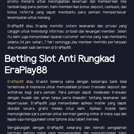
promo menarik untuk meningkatkan keseruan dan memberikan nilai
tambah bagi para pemain. Kami memberikan bonus deposit, cashback, dan
bonus referral yang dapat membantu para pemain memperbesar
kesempatan untuk menang.
EraPlay88 atau Eraplay memiliki sistem keamanan dan privasi yang
canggih untuk melindungi informasi pribadi dan keuangan member. Selain
itu, kami juga menyediakan layanan customer servise yang siap membantu
selama 24 jam sehari, 7 hari seminggu jika member memiliki pertanyaan
atau masalah saat bermain di EraPlay88.
Betting Slot Anti Rungkad
EraPlay88
EraPlay88
atau Eraslot bekerja sama dengan beberapa bank lokal
terkemuka di Indonesia untuk memudahkan proses transaksi deposit dan
withdraw bagi para pemain. Para pemain dapat melakukan transaksi
dengan mudah dan aman tanpa perlu khawatir tentang keamanan dan
kepercayaan. EraPlay88 juga menyediakan aplikasi mobile yang dapat
diunduh secara gratis melalui situs kami. Aplikasi mobile kami
memungkinkan para pemain untuk bermain gaming online di mana saja dan
kapan saja menggunakan smartphone atau tablet mereka.
Bergabunglah dengan EraPlay88 sekarang dan nikmati pengalaman
bermain gaming online yang menyenangkan dan menguntungkan. Kami