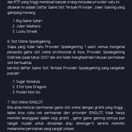
dan RTP yang tinggi membuat banyak orang menyukai provider satu ini.
dibawah ini adalah Daftar Game Slot Terbaik Provider Joker Gaming yang
gampang menang :
Big Game Safari
Joker Madness
Lucky Streak
6. Slot Online Spadegaming
Siapa yang tidak tahu Provider Spadegaming ? pasti semua mengenal
penyedia game slot online profesional di Asia. Provider Spadegaming
Didirikan pada tahun 2007 dan kini telah menghadirkan ratusan permainan
slot berkualitas
berikut daftar Game Slot Terbaik Provider Spadegaming yang sangatlah
populer :
Sugar Bonanza
5 Fortune Dragons
Pocket Mon Go
7. Slot Online IDNSLOT
Bila anda mencari permainan game slot online dengan grafik yang tinggi ,
kalian bisa coba cek permainan dari provider IDNSLOT, tidak hanya
memiliki keunggulan dalam segi grafik , game game gaming slotnya pun
sangat mudah untuk dimainkan atau dimengerti karena memiliki
mekanisme permainan yang sangat simpel.