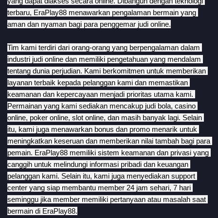
yang dapat diakses secara online. Dibangun dengan teknologi 
terbaru, EraPlay88 menawarkan pengalaman bermain yang 
aman dan nyaman bagi para penggemar judi online.

Tim kami terdiri dari orang-orang yang berpengalaman dalam 
industri judi online dan memiliki pengetahuan yang mendalam 
tentang dunia perjudian. Kami berkomitmen untuk memberikan 
layanan terbaik kepada pelanggan kami dan memastikan 
keamanan dan kepercayaan menjadi prioritas utama kami. 
Permainan yang kami sediakan mencakup judi bola, casino 
online, poker online, slot online, dan masih banyak lagi. Selain 
itu, kami juga menawarkan bonus dan promo menarik untuk 
meningkatkan keseruan dan memberikan nilai tambah bagi para 
pemain. EraPlay88 memiliki sistem keamanan dan privasi yang 
canggih untuk melindungi informasi pribadi dan keuangan 
pelanggan kami. Selain itu, kami juga menyediakan support 
center yang siap membantu member 24 jam sehari, 7 hari 
seminggu jika member memiliki pertanyaan atau masalah saat 
bermain di EraPlay88.
