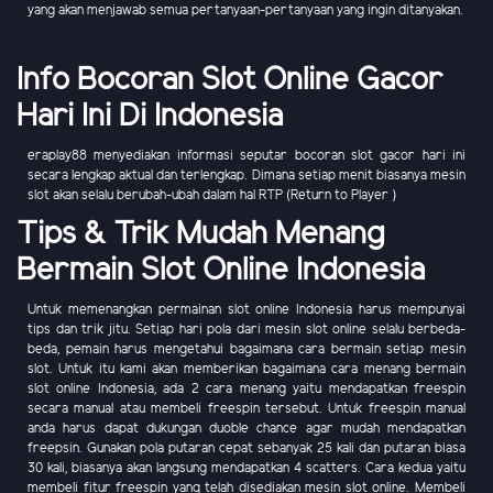
yang akan menjawab semua pertanyaan-pertanyaan yang ingin ditanyakan.
Info Bocoran Slot Online Gacor
Hari Ini Di Indonesia
eraplay88 menyediakan informasi seputar bocoran slot gacor hari ini
secara lengkap aktual dan terlengkap. Dimana setiap menit biasanya mesin
slot akan selalu berubah-ubah dalam hal RTP (Return to Player )
Tips & Trik Mudah Menang
Bermain Slot Online Indonesia
Untuk memenangkan permainan slot online Indonesia harus mempunyai
tips dan trik jitu. Setiap hari pola dari mesin slot online selalu berbeda-
beda, pemain harus mengetahui bagaimana cara bermain setiap mesin
slot. Untuk itu kami akan memberikan bagaimana cara menang bermain
slot online Indonesia, ada 2 cara menang yaitu mendapatkan freespin
secara manual atau membeli freespin tersebut. Untuk freespin manual
anda harus dapat dukungan duoble chance agar mudah mendapatkan
freepsin. Gunakan pola putaran cepat sebanyak 25 kali dan putaran biasa
30 kali, biasanya akan langsung mendapatkan 4 scatters. Cara kedua yaitu
membeli fitur freespin yang telah disediakan mesin slot online. Membeli