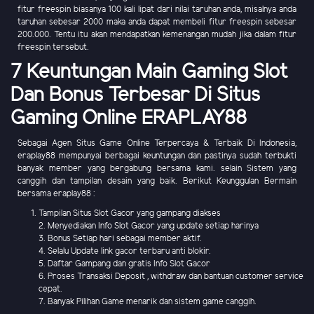
fitur freespin biasanya 100 kali lipat dari nilai taruhan anda, misalnya anda
taruhan sebesar 2000 maka anda dapat membeli fitur freespin sebesar
200.000. Tentu itu akan mendapatkan kemenangan mudah jika dalam fitur
freespin tersebut.
7 Keuntungan Main Gaming Slot
Dan Bonus Terbesar Di Situs
Gaming Online ERAPLAY88
Sebagai Agen Situs Game Online Terpercaya & Terbaik Di Indonesia,
eraplay88 mempunyai berbagai keuntungan dan pastinya sudah terbukti
banyak member yang bergabung bersama kami. selain Sistem yang
canggih dan tampilan desain yang baik. Berikut Keunggulan Bermain
bersama eraplay88 :
Tampilan Situs Slot Gacor yang gampang diakses
2. Menyediakan Info Slot Gacor yang update setiap harinya
3. Bonus Setiap hari sebagai member aktif.
4. Selalu Update link gacor terbaru anti blokir.
5. Daftar Gampang dan gratis Info Slot Gacor
6. Proses Transaksi Deposit , withdraw dan bantuan customer service
cepat.
7. Banyak Pilihan Game menarik dan sistem game canggih.