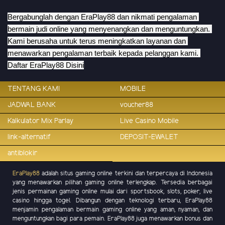
Bergabunglah dengan EraPlay88 dan nikmati pengalaman 
bermain judi online yang menyenangkan dan menguntungkan. 
Kami berusaha untuk terus meningkatkan layanan dan 
menawarkan pengalaman terbaik kepada pelanggan kami. 
Daftar EraPlay88 Disini
TENTANG KAMI
MOBILE
JADWAL BANK
voucher88
Kalkulator Mix Parlay
Live Casino Mobile
link-alternatif
DEPOSIT-EWALET
antiblokir
EraPlay88
adalah situs gaming online terkini dan terpercaya di Indonesia
yang menawarkan pilihan gaming online terlengkap. Tersedia berbagai
jenis permainan gaming online mulai dari sportsbook, slots, poker, live
casino hingga togel. Dibangun dengan teknologi terbaru, EraPlay88
menjamin pengalaman bermain gaming online yang aman, nyaman, dan
menguntungkan bagi para pemain. EraPlay88 juga menawarkan bonus dan