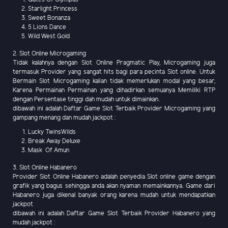
Starlight Princess
Sweet Bonanza
5 Lions Dance
Wild West Gold
2. Slot Online Microgaming
Tidak kalahnya dengan Slot Online Pragmatic Play, Microgaming juga
termasuk Provider yang sangat hits bagi para pecinta Slot online. Untuk
Bermain Slot Microgaming kalian tidak memerlukan modal yang besar,
Karena Permainan Permainan yang dihadirkan semuanya Memiliki RTP
dengan Persentase tinggi dah mudah untuk dimainkan.
dibawah ini adalah Daftar Game Slot Terbaik Provider Microgaming yang
gampang menang dan mudah jackpot :
Lucky TwinsWilds
Break Away Deluxe
Mask Of Amun
3. Slot Online Habanero
Provider Slot Online Habanero adalah penyedia Slot online game dengan
grafik yang bagus sehingga anda akan nyaman memainkannya. Game dari
Habanero juga dikenal banyak orang karena mudah untuk mendapatkan
jackpot
dibawah ini adalah Daftar Game Slot Terbaik Provider Habanero yang
mudah jackpot :