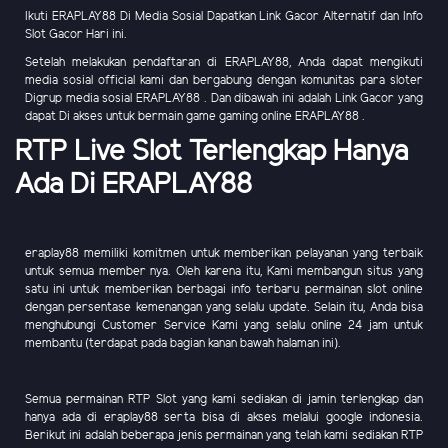
Ikuti ERAPLAY88 Di Media Sosial Dapatkan Link Gacor Alternatif dan Info
Slot Gacor Hari ini.
Setelah melakukan pendaftaran di ERAPLAY88, Anda dapat mengikuti
media sosial official kami dan bergabung dengan komunitas para sloter
Digrup media sosial ERAPLAY88 . Dan dibawah ini adalah Link Gacor yang
dapat Di akses untuk bermain game gaming online ERAPLAY88 .
RTP Live Slot Terlengkap Hanya
Ada Di ERAPLAY88
eraplay88 memiliki komitmen untuk memberikan pelayanan yang terbaik
untuk semua member nya. Oleh karena itu, Kami membangun situs yang
satu ini untuk memberikan berbagai info terbaru permainan slot online
dengan persentase kemenangan yang selalu update. Selain itu, Anda bisa
menghubungi Customer Service Kami yang selalu online 24 jam untuk
membantu (terdapat pada bagian kanan bawah halaman ini).
Semua permainan RTP Slot yang kami sediakan di jamin terlengkap dan
hanya ada di eraplay88 serta bisa di akses melalui google indonesia.
Berikut ini adalah beberapa jenis permainan yang telah kami sediakan RTP