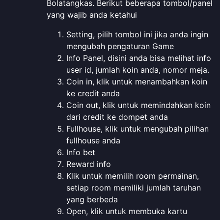
Bolatangkas. Berikut beberapa tombol/panel
yang wajib anda ketahui
Setting, pilih tombol ini jika anda ingin
mengubah pengaturan Game
Info Panel, disini anda bisa melihat info
user id, jumlah koin anda, nomor meja.
Coin in, klik untuk menambahkan koin
ke credit anda
Coin out, klik untuk memindahkan koin
dari credit ke dompet anda
Fullhouse, klik untuk mengubah pilihan
fullhouse anda
Info bet
Reward info
Klik untuk memilih room permainan,
setiap room memiliki jumlah taruhan
yang berbeda
Open, klik untuk membuka kartu