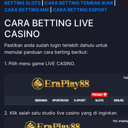
BETTING SLOTS
|
CARA BETTING TEMBAK IKAN
|
CARA BETTING MM
|
CARA BETTING ESPORT
CARA BETTING LIVE
CASINO
Pastikan anda sudah login terlebih dahulu untuk
memulai panduan cara betting berikut:
1. Pilih menu game LIVE CASINO.
2. Klik salah satu studio live casino yang di inginkan.