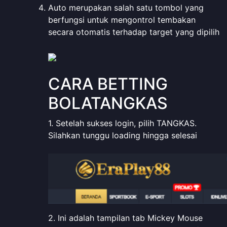
Auto merupakan salah satu tombol yang
berfungsi untuk mengontrol tembakan
secara otomatis terhadap target yang dipilih
CARA BETTING
BOLATANGKAS
1. Setelah sukses login, pilih TANGKAS.
Silahkan tunggu loading hingga selesai
2. Ini adalah tampilan tab Mickey Mouse