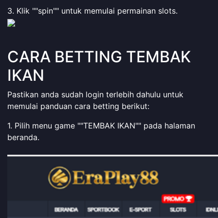
3. Klik ""spin"" untuk memulai permainan slots.
CARA BETTING TEMBAK
IKAN
Pastikan anda sudah login terlebih dahulu untuk
memulai panduan cara betting berikut:
1. Pilih menu game ""TEMBAK IKAN"" pada halaman
beranda.