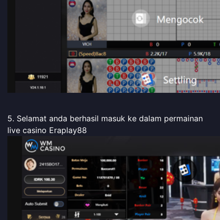
5. Selamat anda berhasil masuk ke dalam permainan
live casino Eraplay88