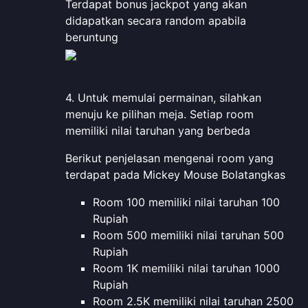
Terdapat bonus jackpot yang akan
didapatkan secara random apabila
beruntung
4. Untuk memulai permainan, silahkan
menuju ke pilihan meja. Setiap room
memiliki nilai taruhan yang berbeda
Berikut penjelasan mengenai room yang
terdapat pada Mickey Mouse Bolatangkas
Room 100 memiliki nilai taruhan 100
Rupiah
Room 500 memiliki nilai taruhan 500
Rupiah
Room 1K memiliki nilai taruhan 1000
Rupiah
Room 2.5K memiliki nilai taruhan 2500