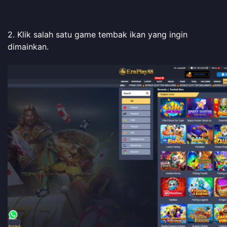
2. Klik salah satu game tembak ikan yang ingin
dimainkan.