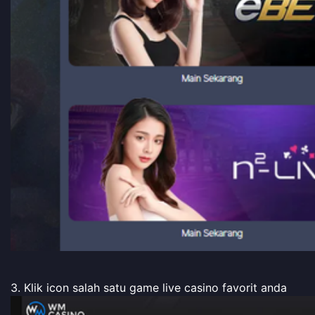
3. Klik icon salah satu game live casino favorit anda