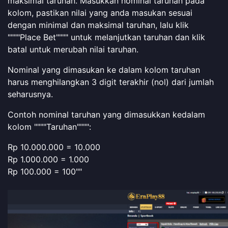
maksimal taruhan. Masukkan nominal taruhan pada
kolom, pastikan nilai yang anda masukan sesuai
dengan minimal dan maksimal taruhan, lalu klik
""""Place Bet"""" untuk melanjutkan taruhan dan klik
batal untuk merubah nilai taruhan.
Nominal yang dimasukan ke dalam kolom taruhan
harus menghilangkan 3 digit terakhir (nol) dari jumlah
seharusnya.
Contoh nominal taruhan yang dimasukkan kedalam
kolom """"Taruhan"""":
Rp 10.000.000 = 10.000
Rp 1.000.000 = 1.000
Rp 100.000 = 100""