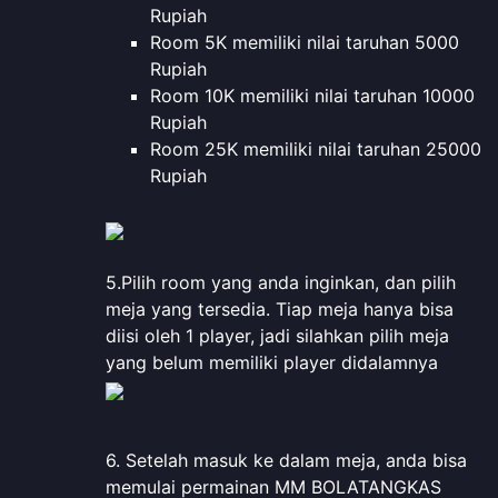
Rupiah
Room 5K memiliki nilai taruhan 5000
Rupiah
Room 10K memiliki nilai taruhan 10000
Rupiah
Room 25K memiliki nilai taruhan 25000
Rupiah
5.Pilih room yang anda inginkan, dan pilih
meja yang tersedia. Tiap meja hanya bisa
diisi oleh 1 player, jadi silahkan pilih meja
yang belum memiliki player didalamnya
6. Setelah masuk ke dalam meja, anda bisa
memulai permainan MM BOLATANGKAS