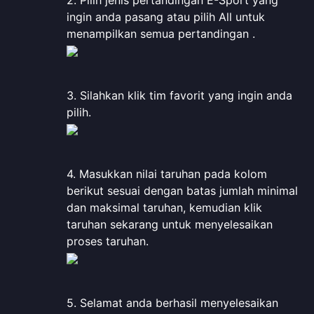
ingin anda pasang atau pilih All untuk
menampilkan semua pertandingan .
3. Silahkan klik tim favorit yang ingin anda
pilih.
4. Masukkan nilai taruhan pada kolom
berikut sesuai dengan batas jumlah minimal
dan maksimal taruhan, kemudian klik
taruhan sekarang untuk menyelesaikan
proses taruhan.
5. Selamat anda berhasil menyelesaikan