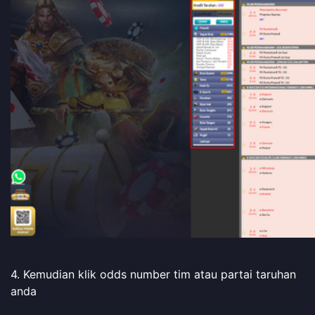
4. Kemudian klik odds number tim atau partai taruhan
anda