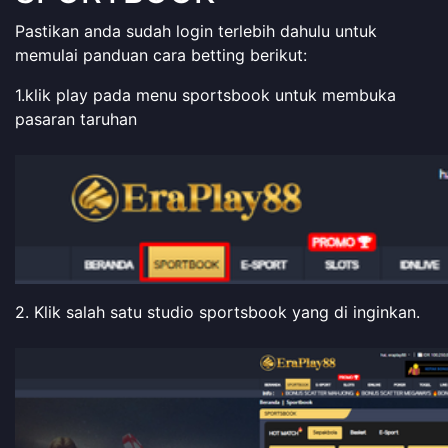
Pastikan anda sudah login terlebih dahulu untuk
memulai panduan cara betting berikut:
1.klik play pada menu sportsbook untuk membuka
pasaran taruhan
2. Klik salah satu studio sportsbook yang di inginkan.