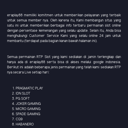
eraplay88 memiliki komitmen untuk memberikan pelayanan yang terbaik
untuk semua member nya. Oleh karena itu, Kami membangun situs yang
satu ini untuk memberikan berbagai info terbaru permainan slot online
dengan persentase kemenangan yang selalu update. Selain itu, Anda bisa
menghubungi Customer Service Kami yang selalu online 24 jam untuk
membantu (terdapat pada bagian kanan bawah halaman ini).
Semua permainan RTP Slot yang kami sediakan di jamin terlengkap dan
hanya ada di eraplay88 serta bisa di akses melalui google indonesia.
Berikut ini adalah beberapa jenis permainan yang telah kami sediakan RTP
nya secara Live setiap hari:
PRAGMATIC PLAY
IDN SLOT
PG SOFT
JOKER GAMING
MICRO GAMING
SPADE GAMING
CQ9
HABANERO