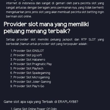
internet di indonesia dan sangat di gemari oleh para pecinta slot yang
sangat antusias dengan beragam jenis permainan nya, yang tidak berhenti
mengeluarkan jenis jenis slot yang akan membuat pecinta slot betting ingin
bermain slot online.
Provider slot mana yang memiliki
peluang menang terbaik?
Setiap provider slot memiliki peluang jackpot dan RTP SLOT yang
berbedah ,Namun untuk provider slot yang terpopuler adalah :
Provider Slot IDNSLOT
Provider Slot pg soft
Provider Slot Habanero
Provider Slot Pragmatic Play
Provider Slot Playtech
Provider Slot Spadegaming
Provider Slot Microgaming
Provider Slot Joker Gaming
Provider Slot Play'n Go
Game slot apa saja yang Terbaik di ERAPLAY88?
Game Slot Online Power Of Odin