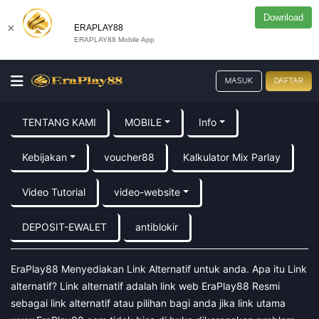
Download
×
ERAPLAY88
ERAPLAY88 Mobile App
MASUK
DAFTAR
TENTANG KAMI
MOBILE
Info
Kebijakan
voucher88
Kalkulator Mix Parlay
Video Tutorial
video-website
DEPOSIT-EWALET
antiblokir
EraPlay88 Menyediakan Link Alternatif untuk anda. Apa itu Link
alternatif? Link alternatif adalah link web EraPlay88 Resmi
sebagai link alternatif atau pilihan bagi anda jika link utama