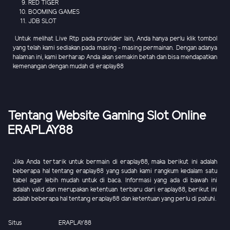
RED TIGER
BOOMING GAMES
JDB SLOT
Untuk melihat Live Rtp pada provider lain, Anda hanya perlu klik tombol
yang telah kami sediakan pada masing - masing permainan. Dengan adanya
halaman ini, kami berharap Anda akan semakin betah dan bisa mendapatkan
kemenangan dengan mudah di eraplay88
Tentang Website Gaming Slot Online
ERAPLAY88
Jika Anda tertarik untuk bermain di eraplay88, maka berikut ini adalah
beberapa hal tentang eraplay88 yang sudah kami rangkum kedalam satu
tabel agar lebih mudah untuk di baca. Informasi yang ada di bawah ini
adalah valid dan merupakan ketentuan terbaru dari eraplay88, berikut ini
adalah beberapa hal tentang eraplay88 dan ketentuan yang perlu di patuhi.
Situs
ERAPLAY88