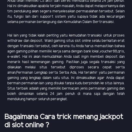
Anda telah memiliki CS aktif dan beres membantu selama 24 jam penuh.
Hal ini dimaksudkan apabila terjalin masalah, Anda dapat melaporkannya dan
tim pendukung akan segera menyelesaikan permasalahan tersebut. Selain
itu, fungsi lain dari support sistem yaitu supaya tidak ada kecurangan
selama permainan berlangsung dan Kemudahan Dalam Bertransaksi.
Hal lain yang tidak kalah penting yaitu kemudahan transaksi untuk proses
withdraw dan deposit. Wakil gaming situs slot online selalu berkaitan erat
dengan transaksi tersebut, oleh karena itu Anda harus memastikan bahwa
agen gaming pilihan memiliki kerja sama dengan bank lokal ,voucher88,qris,
e-wallet. Hal ini akan memudahkan Anda saat ingin membeli deposit dan
menarik hasil kemenangan gaming. Pastikan juga segala transaksi yang
dilakukan melalui situs tersebut diproses secara cepat serta
aman,Permainan Lengkap serta Serba Ada, Hal terakhir yaitu permainan
gaming yang lengkap dalam satu situs. Ini dimaksudkan agar Anda dapat
bermain permainan lain yang disukai tanpa kudu berpindah ke situs lainnya.
Situs terbaik adalah yang memiliki bermacam jenis permainan gaming dan
boleh dimainkan selama 24 jam penuh di mana saja dengan telah
mendukung hampir seluruh perangkat.
Bagaimana Cara trick menang jackpot
di slot online ?