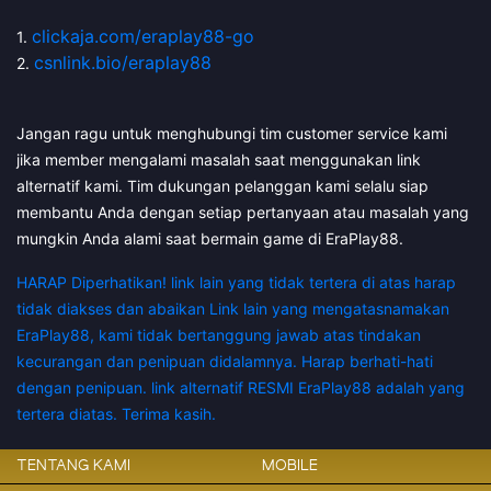
clickaja.com/eraplay88-go
1.
csnlink.bio/eraplay88
2.
Jangan ragu untuk menghubungi tim customer service kami
jika member mengalami masalah saat menggunakan link
alternatif kami. Tim dukungan pelanggan kami selalu siap
membantu Anda dengan setiap pertanyaan atau masalah yang
mungkin Anda alami saat bermain game di EraPlay88.
HARAP Diperhatikan! link lain yang tidak tertera di atas harap
tidak diakses dan abaikan Link lain yang mengatasnamakan
EraPlay88, kami tidak bertanggung jawab atas tindakan
kecurangan dan penipuan didalamnya. Harap berhati-hati
dengan penipuan. link alternatif RESMI EraPlay88 adalah yang
tertera diatas. Terima kasih.
TENTANG KAMI
MOBILE