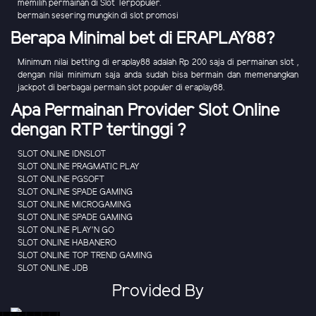
memilih permainan di Slot Terpopuler.
bermain sesering mungkin di slot promosi
Berapa Minimal bet di ERAPLAY88?
Minimum nilai betting di eraplay88 adalah Rp 200 saja di permainan slot ,
dengan nilai minimum saja anda sudah bisa bermain dan memenangkan
jackpot di berbagai permain slot populer di eraplay88.
Apa Permainan Provider Slot Online
dengan RTP tertinggi ?
SLOT ONLINE IDNSLOT
SLOT ONLINE PRAGMATIC PLAY
SLOT ONLINE PGSOFT
SLOT ONLINE SPADE GAMING
SLOT ONLINE MICROGAMING
SLOT ONLINE SPADE GAMING
SLOT ONLINE PLAY'N GO
SLOT ONLINE HABANERO
SLOT ONLINE TOP TREND GAMING
SLOT ONLINE JDB
Provided By