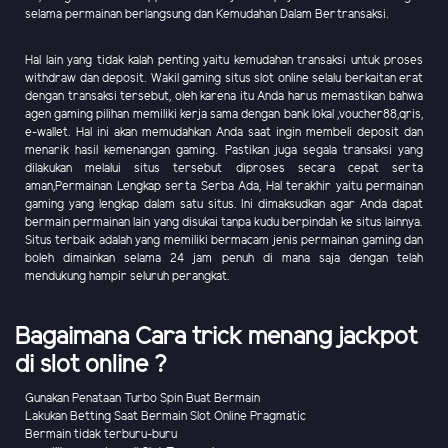
selama permainan berlangsung dan Kemudahan Dalam Bertransaksi.
Hal lain yang tidak kalah penting yaitu kemudahan transaksi untuk proses
withdraw dan deposit. Wakil gaming situs slot online selalu berkaitan erat
dengan transaksi tersebut, oleh karena itu Anda harus memastikan bahwa
agen gaming pilihan memiliki kerja sama dengan bank lokal ,voucher88,qris,
e-wallet. Hal ini akan memudahkan Anda saat ingin membeli deposit dan
menarik hasil kemenangan gaming. Pastikan juga segala transaksi yang
dilakukan melalui situs tersebut diproses secara cepat serta
aman,Permainan Lengkap serta Serba Ada, Hal terakhir yaitu permainan
gaming yang lengkap dalam satu situs. Ini dimaksudkan agar Anda dapat
bermain permainan lain yang disukai tanpa kudu berpindah ke situs lainnya.
Situs terbaik adalah yang memiliki bermacam jenis permainan gaming dan
boleh dimainkan selama 24 jam penuh di mana saja dengan telah
mendukung hampir seluruh perangkat.
Bagaimana Cara trick menang jackpot
di slot online ?
Gunakan Penataan Turbo Spin Buat Bermain
Lakukan Betting Saat Bermain Slot Online Pragmatic
Bermain tidak terburu-buru