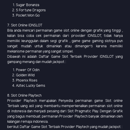
Sugar Bonanza
5 Fortune Dragons
Pocket Mon Go
7. Slot Online IDNSLOT
Bila anda mencari permainan game slot online dengan grafik yang tinggi ,
kalian bisa coba cek permainan dari provider IDNSLOT, tidak hanya
memiliki keunggulan dalam segi grafik , game game gaming slotnya pun
sangat mudah untuk dimainkan atau dimengerti karena memiliki
mekanisme permainan yang sangat simpel.
Dibawah ini adalah Daftar Game Slot Terbaik Provider IDNSLOT yang
gampang menang dan mudah jackpot :
Power Of Odin
Golden WIld
Phoenix Rises
Aztec Lucky Gems
8. Slot Online Playtech
Provider Playtech merupakan Penyedia permainan game Slot online
Terbaik uang asli yang membantu memperkenalkan permainan slot online
di indonesia dan menjadi pesaing dari Slot Pragmatic Play. Dengan Grafik
yang bagus membuat permainan Provider Playtech banyak dimainkan oleh
kalangan remaja indonesia.
berikut Daftar Game Slot Terbaik Provider Playtech yang mudah jackpot :