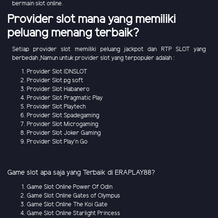
bermain slot online.
Provider slot mana yang memiliki
peluang menang terbaik?
Setiap provider slot memiliki peluang jackpot dan RTP SLOT yang
berbedah ,Namun untuk provider slot yang terpopuler adalah :
Provider Slot IDNSLOT
Provider Slot pg soft
Provider Slot Habanero
Provider Slot Pragmatic Play
Provider Slot Playtech
Provider Slot Spadegaming
Provider Slot Microgaming
Provider Slot Joker Gaming
Provider Slot Play'n Go
Game slot apa saja yang Terbaik di ERAPLAY88?
Game Slot Online Power Of Odin
Game Slot Online Gates of Olympus
Game Slot Online The Koi Gate
Game Slot Online Starlight Princess