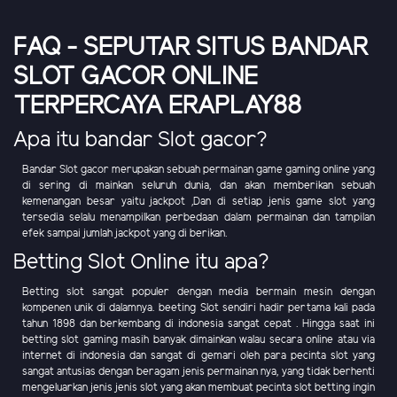
FAQ - SEPUTAR SITUS BANDAR
SLOT GACOR ONLINE
TERPERCAYA ERAPLAY88
Apa itu bandar Slot gacor?
Bandar Slot gacor merupakan sebuah permainan game gaming online yang
di sering di mainkan seluruh dunia, dan akan memberikan sebuah
kemenangan besar yaitu jackpot ,Dan di setiap jenis game slot yang
tersedia selalu menampilkan perbedaan dalam permainan dan tampilan
efek sampai jumlah jackpot yang di berikan.
Betting Slot Online itu apa?
Betting slot sangat populer dengan media bermain mesin dengan
kompenen unik di dalamnya. beeting Slot sendiri hadir pertama kali pada
tahun 1898 dan berkembang di indonesia sangat cepat . Hingga saat ini
betting slot gaming masih banyak dimainkan walau secara online atau via
internet di indonesia dan sangat di gemari oleh para pecinta slot yang
sangat antusias dengan beragam jenis permainan nya, yang tidak berhenti
mengeluarkan jenis jenis slot yang akan membuat pecinta slot betting ingin